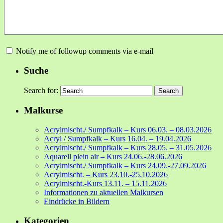
Notify me of followup comments via e-mail
Suche
Search for:
Malkurse
Acrylmischt./ Sumpfkalk – Kurs 06.03. – 08.03.2026
Acryl / Sumpfkalk – Kurs 16.04. – 19.04.2026
Acrylmischt./ Sumpfkalk – Kurs 28.05. – 31.05.2026
Aquarell plein air – Kurs 24.06.-28.06.2026
Acrylmischt./ Sumpfkalk – Kurs 24.09.-27.09.2026
Acrylmischt. – Kurs 23.10.-25.10.2026
Acrylmischt.-Kurs 13.11. – 15.11.2026
Informationen zu aktuellen Malkursen
Eindrücke in Bildern
Kategorien