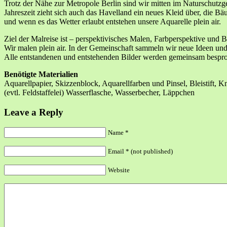
Trotz der Nähe zur Metropole Berlin sind wir mitten im Naturschutz
Jahreszeit zieht sich auch das Havelland ein neues Kleid über, die 
und wenn es das Wetter erlaubt entstehen unsere Aquarelle plein air.
Ziel der Malreise ist – perspektivisches Malen, Farbperspektive und
Wir malen plein air. In der Gemeinschaft sammeln wir neue Ideen u
Alle entstandenen und entstehenden Bilder werden gemeinsam bespro
Benötigte Materialien
Aquarellpapier, Skizzenblock, Aquarellfarben und Pinsel, Bleistift,
(evtl. Feldstaffelei) Wasserflasche, Wasserbecher, Läppchen
Leave a Reply
Name
*
Email
*
(not published)
Website